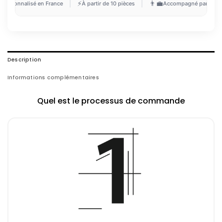

⚡
👨‍💼
Personnalisé en France
À partir de 10 pièces
Accompagné par un ex
Description
Informations complémentaires
Quel est le processus de commande