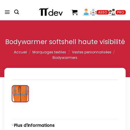
Passer
au
ASSO
PRO
contenu
Bodywarmer softshell haute visibilité
Accueil
/
Marquages textiles
/
Vestes personnalisées
/
Bodywarmers
Plus d'informations