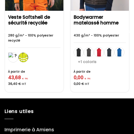
Veste Softshell de
Bodywarmer
sécurité recyclée
matelassé homme
280 g/m² - 100% polyester
430 g/m² - 100% polyester
recyclé
+1 coloris
À partir de
À partir de
43,68
0,00
€
TTC
€
TTC
36,40
€
HT
0,00
€
HT
Liens utiles
Imprimerie à Amiens