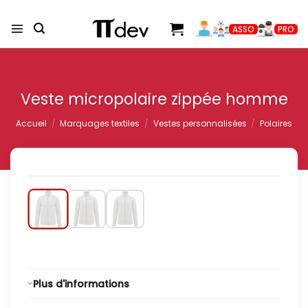
Passer
au
ASSO
PRO
contenu
Veste micropolaire zippée homme
Accueil
/
Marquages textiles
/
Vestes personnalisées
/
Polaires
Plus d'informations