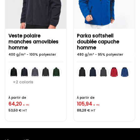
Veste polaire
Parka softshell
manches amovibles
doublée capuche
homme
homme
400 g/m² - 100% polyester
480 g/m² - 95% polyester
+2 coloris
À partir de
À partir de
64,20
105,94
€
TTC
€
TTC
53,50
€
HT
88,28
€
HT