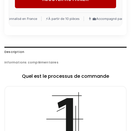

⚡
👨‍💼
Personnalisé en France
À partir de 10 pièces
Accompagné par un ex
Description
Informations complémentaires
Quel est le processus de commande